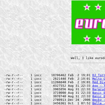
-rw-r--r--    1 iocc     10706462 Feb  2 19:01 
DJ Tor
-rw-r--r--    1 iocc      2621440 Feb  2 19:01 
Molto 
-rw-r--r--    1 iocc     11266048 Feb  2 19:01 
Red Di
-rw-r--r--    1 iocc      4327552 Aug 31 22:33 
Ago - 
-rw-r--r--    1 iocc      3965056 Aug 31 22:33 
Baracu
-rw-r--r--    1 iocc      3719000 Aug 31 22:33 
Basic 
-rw-r--r--    1 iocc      3970740 Aug 31 22:33 
Basic 
-rw-r--r--    1 iocc      2780913 Dec 24  2006 
Becky 
-rw-r--r--    1 iocc      3456361 Oct  1 07:52 
Belle 