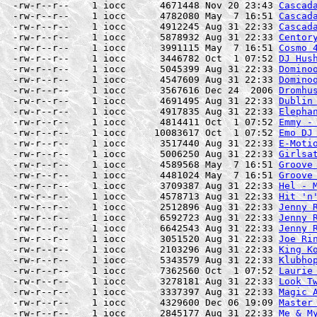
-rw-r--r--    1 iocc      4671448 Nov 20 23:43 
Cascad
-rw-r--r--    1 iocc      4782080 May  7 16:51 
Cascad
-rw-r--r--    1 iocc      4912245 Aug 31 22:33 
Cascad
-rw-r--r--    1 iocc      5878932 Aug 31 22:33 
Centor
-rw-r--r--    1 iocc      3991115 May  7 16:51 
Cosmo 
-rw-r--r--    1 iocc      3446782 Oct  1 07:52 
DJ Hus
-rw-r--r--    1 iocc      5045399 Aug 31 22:33 
Domino
-rw-r--r--    1 iocc      4547609 Aug 31 22:33 
Domino
-rw-r--r--    1 iocc      3567616 Dec 24  2006 
Dromhu
-rw-r--r--    1 iocc      4691495 Aug 31 22:33 
Dublin
-rw-r--r--    1 iocc      4917835 Aug 31 22:33 
Elepha
-rw-r--r--    1 iocc      4814411 Oct  1 07:52 
Emmy -
-rw-r--r--    1 iocc     10083617 Oct  1 07:52 
Emo DJ
-rw-r--r--    1 iocc      3517440 Aug 31 22:33 
E-Moti
-rw-r--r--    1 iocc      5006250 Aug 31 22:33 
Girlsa
-rw-r--r--    1 iocc      4589568 May  7 16:51 
Groove
-rw-r--r--    1 iocc      4481024 May  7 16:51 
Groove
-rw-r--r--    1 iocc      3709387 Aug 31 22:33 
Hel - 
-rw-r--r--    1 iocc      4578713 Aug 31 22:33 
Hit 'n
-rw-r--r--    1 iocc      2512896 Aug 31 22:33 
Jenny 
-rw-r--r--    1 iocc      6592723 Aug 31 22:33 
Jenny 
-rw-r--r--    1 iocc      6642543 Aug 31 22:33 
Jenny 
-rw-r--r--    1 iocc      3051520 Aug 31 22:33 
Joe Ri
-rw-r--r--    1 iocc      2103296 Aug 31 22:33 
King K
-rw-r--r--    1 iocc      5343579 Aug 31 22:33 
Klubho
-rw-r--r--    1 iocc      7362560 Oct  1 07:52 
Laurie
-rw-r--r--    1 iocc      3278181 Aug 31 22:33 
Look T
-rw-r--r--    1 iocc      3337397 Aug 31 22:33 
Magic 
-rw-r--r--    1 iocc      4329600 Dec 06 19:09 
Master
-rw-r--r--    1 iocc      2845177 Aug 31 22:33 
Me & M