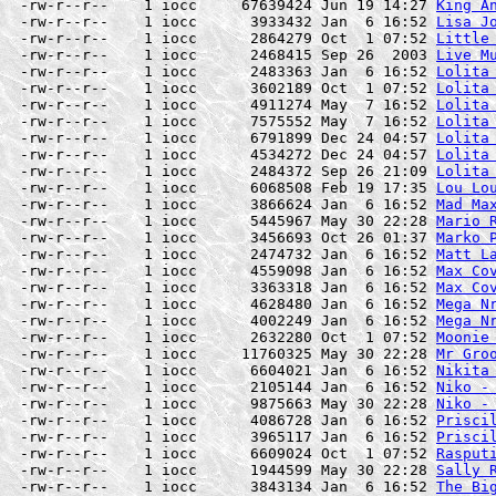
-rw-r--r--    1 iocc     67639424 Jun 19 14:27 
King A
-rw-r--r--    1 iocc      3933432 Jan  6 16:52 
Lisa J
-rw-r--r--    1 iocc      2864279 Oct  1 07:52 
Little
-rw-r--r--    1 iocc      2468415 Sep 26  2003 
Live M
-rw-r--r--    1 iocc      2483363 Jan  6 16:52 
Lolita
-rw-r--r--    1 iocc      3602189 Oct  1 07:52 
Lolita
-rw-r--r--    1 iocc      4911274 May  7 16:52 
Lolita
-rw-r--r--    1 iocc      7575552 May  7 16:52 
Lolita
-rw-r--r--    1 iocc      6791899 Dec 24 04:57 
Lolita
-rw-r--r--    1 iocc      4534272 Dec 24 04:57 
Lolita
-rw-r--r--    1 iocc      2484372 Sep 26 21:09 
Lolita
-rw-r--r--    1 iocc      6068508 Feb 19 17:35 
Lou Lo
-rw-r--r--    1 iocc      3866624 Jan  6 16:52 
Mad Ma
-rw-r--r--    1 iocc      5445967 May 30 22:28 
Mario 
-rw-r--r--    1 iocc      3456693 Oct 26 01:37 
Marko 
-rw-r--r--    1 iocc      2474732 Jan  6 16:52 
Matt L
-rw-r--r--    1 iocc      4559098 Jan  6 16:52 
Max Co
-rw-r--r--    1 iocc      3363318 Jan  6 16:52 
Max Co
-rw-r--r--    1 iocc      4628480 Jan  6 16:52 
Mega N
-rw-r--r--    1 iocc      4002249 Jan  6 16:52 
Mega N
-rw-r--r--    1 iocc      2632280 Oct  1 07:52 
Moonie
-rw-r--r--    1 iocc     11760325 May 30 22:28 
Mr Gro
-rw-r--r--    1 iocc      6604021 Jan  6 16:52 
Nikita
-rw-r--r--    1 iocc      2105144 Jan  6 16:52 
Niko -
-rw-r--r--    1 iocc      9875663 May 30 22:28 
Niko -
-rw-r--r--    1 iocc      4086728 Jan  6 16:52 
Prisci
-rw-r--r--    1 iocc      3965117 Jan  6 16:52 
Prisci
-rw-r--r--    1 iocc      6609024 Oct  1 07:52 
Rasput
-rw-r--r--    1 iocc      1944599 May 30 22:28 
Sally 
-rw-r--r--    1 iocc      3843134 Jan  6 16:52 
The Bi